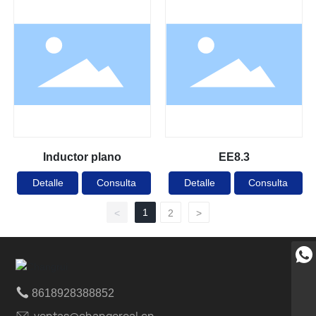
Inductor plano
EE8.3
Detalle
Consulta
Detalle
Consulta
1
<
2
>
+86 19527671061
8618928388852
8618928388852
ventas@changereal.cn