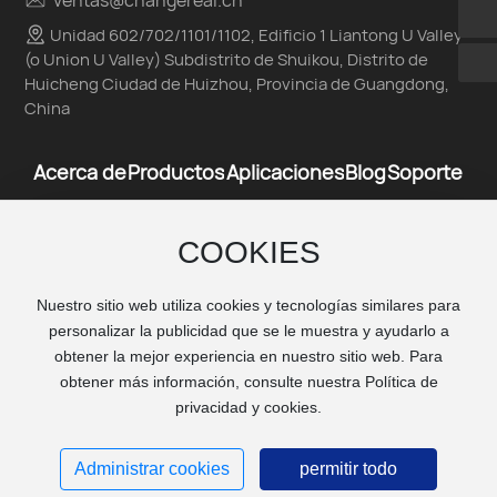
lcc@changereal.cn
Unidad 602/702/1101/1102, Edificio 1 Liantong U Valley
(o Union U Valley) Subdistrito de Shuikou, Distrito de
Huicheng Ciudad de Huizhou, Provincia de Guangdong,
China
Acerca de
Productos
Aplicaciones
Blog
Soporte
COOKIES
Nuestro sitio web utiliza cookies y tecnologías similares para
MÓVILES
personalizar la publicidad que se le muestra y ayudarlo a
obtener la mejor experiencia en nuestro sitio web. Para
obtener más información, consulte nuestra Política de
privacidad y cookies.
Derechos de autor © Huizhou Changrui Industry & Trade
Co., Ltd. Todos los derechos reservados
Administrar cookies
permitir todo
Licencia comercial